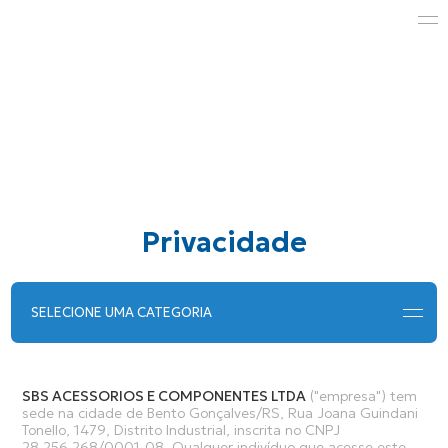
Privacidade
SELECIONE UMA CATEGORIA
SBS ACESSORIOS E COMPONENTES LTDA
("empresa") tem
sede na cidade de Bento Gonçalves/RS, Rua Joana Guindani
Tonello, 1479, Distrito Industrial, inscrita no CNPJ
28.256.268/0001-08. Qualquer indivíduo que acesse este