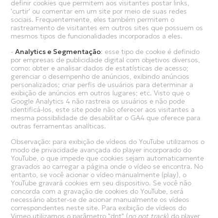
definir cookies que permitem aos visitantes postar links,
'curtir' ou comentar em um site por meio de suas redes
sociais. Frequentemente, eles também permitem o
rastreamento de visitantes em outros sites que possuem os
mesmos tipos de funcionalidades incorporados a eles.
-
Analytics e Segmentação
: esse tipo de cookie é definido
por empresas de publicidade digital com objetivos diversos,
como: obter e analisar dados de estatísticas de acesso;
gerenciar o desempenho de anúncios, exibindo anúncios
personalizados; criar perfis de usuários para determinar a
exibição de anúncios em outros lugares; etc. Visto que o
Google Analytics 4 não rastreia os usuários e não pode
identificá-los, este site pode não oferecer aos visitantes a
mesma possibilidade de desabilitar o GA4 que oferece para
outras ferramentas analíticas.
Observação: para exibição de vídeos do YouTube utilizamos o
modo de privacidade avançada do player incorporado do
YouTube, o que impede que cookies sejam automaticamente
gravados ao carregar a página onde o vídeo se encontra. No
entanto, se você acionar o vídeo manualmente (play), o
YouTube gravará cookies em seu dispositivo. Se você não
concorda com a gravação de cookies do YouTube, será
necessário abster-se de acionar manualmente os vídeos
correspondentes neste site. Para exibição de vídeos do
Vimeo utilizamos o parâmetro "dnt" (
no not track
) do player,