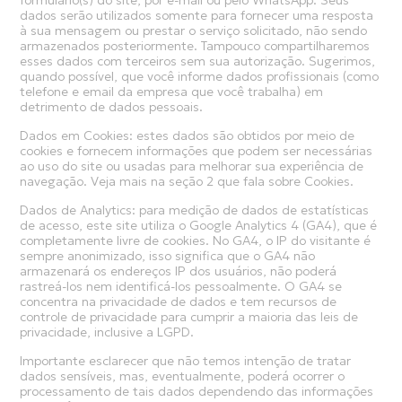
formulário(s) do site, por e-mail ou pelo WhatsApp. Seus
dados serão utilizados somente para fornecer uma resposta
à sua mensagem ou prestar o serviço solicitado, não sendo
armazenados posteriormente. Tampouco compartilharemos
esses dados com terceiros sem sua autorização. Sugerimos,
quando possível, que você informe dados profissionais (como
telefone e email da empresa que você trabalha) em
detrimento de dados pessoais.
Dados em Cookies: estes dados são obtidos por meio de
cookies e fornecem informações que podem ser necessárias
ao uso do site ou usadas para melhorar sua experiência de
navegação. Veja mais na seção 2 que fala sobre Cookies.
Dados de Analytics: para medição de dados de estatísticas
de acesso, este site utiliza o Google Analytics 4 (GA4), que é
completamente livre de cookies. No GA4, o IP do visitante é
sempre anonimizado, isso significa que o GA4 não
armazenará os endereços IP dos usuários, não poderá
rastreá-los nem identificá-los pessoalmente. O GA4 se
concentra na privacidade de dados e tem recursos de
controle de privacidade para cumprir a maioria das leis de
privacidade, inclusive a LGPD.
Importante esclarecer que não temos intenção de tratar
dados sensíveis, mas, eventualmente, poderá ocorrer o
processamento de tais dados dependendo das informações