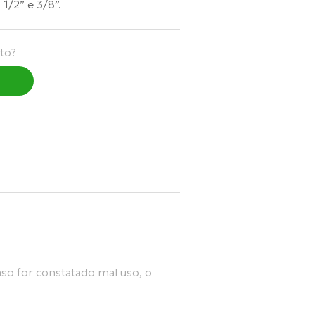
1/2” e 3/8”.
to?
so for constatado mal uso, o